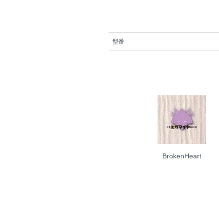
型番
BrokenHeart