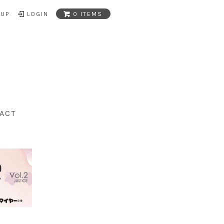
NUP
LOGIN
0 ITEMS
ACT