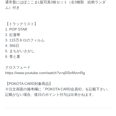
通常盤にはぽここまL版写真3枚セット（全3種類 絵柄ランダ
ム）付き
【トラックリスト】
1. POP STAR
2. 紅蓮華
3. 115万キロのフィルム
4. 366日
5. まちがいさがし
6. 青と夏
クロスフェード
https://www.youtube.com/watch?v=q5lSnMzrnRg
【POKOTA CARD対象商品】
※注文画面の備考欄に「POKOTA CARD会員ID」を記載下さい。
記載がない場合、後日のポイント付与は出来かねます。